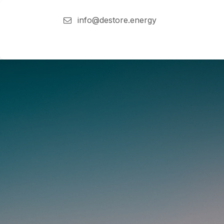
Overslaan naar inhoud
info@destore.energy
Destore energy
Oplossingen
Te